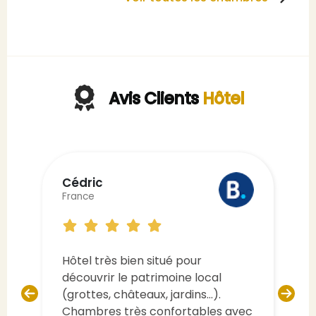
Avis Clients
Hôtel
Faurel
France
J'ai très apprécié la chambre ,le
confort de la literie , la propreté
c'est ce que je regarde en 1er, la
salle de bain très spacieuse,la